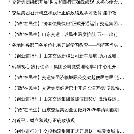
交运集团组织开展“树立和践行正确政绩观 以初心使命引领实干担当”警示教育活动
交运集团召开树立和践行正确政绩观学习教育“集中攻坚月”部署会
【“政”在民生】“济泰便民快巴”正式开通运行 交运集团服务民生再提速
【“政”在民生】山东交运：以民生温度护航“五·一”出行
各地区各部门各单位扎实开展学习教育——“实”字当头 “干”字为要
【创业进行时】山东交运新疆公司新车启航 助力区域交通提质增效
砥砺初心 践行使命：集团公司党委理论学习中心组开展4月份树立和践行正确政绩观专题学习
【"政”在民生】交运集团济临城际公交架起便民惠民“连心桥”
【"政”在民生】交运集团好运巴士开通长清万德“便民快巴”
【创业进行时】山东交运集团紧抓假日契机 激活客运服务提质创效新动能
【"政”在民生】山东交运集团全面做好2026年清明假期旅客出行工作
习近平：树立和践行正确政绩观
【创业进行时】交投物流集团正式开启赵一鸣零食城市配送业务