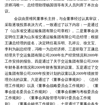
济师冯唯一、总经理助理杨国强等有关人员列席了本次会
议。
会议由景维民董事长主持，与会董事经过认真审议，
采取逐项投票表决方式，一致通过了以下内容：一是通过
了《山东省交通运输集团有限公司章程》。二是董事会决
定聘任王谦为山东省交通运输集团有限公司总经理；根据
王谦总经理的提名，决定聘任葛乐明、孔祥云、徐文宝、
李利为副总经理，冯唯一为总经济师。三是听取了王谦总
经理关于交运集团有限公司
2008
年生产经营情况和
2009
年
工作安排的报告。四是通过了关于交运集团有限公司
2008
年财务基本情况和
2009
年财务预算的议案。五是通过了交
运
集团有限公司
2009
年投资计划的议案以及
2009
年绩效管
理办法的议案。
六是通过了《董事会议事规则》、《总经
理工作规则》以及《董事会战略委员会工作规则》、《董
事会提名委员会工作规则》、《董事会薪酬与考核委员会
工作规则》、《董事会风险管理与审计委员会工作规
则》、《董事会秘书工作规则》。七是通过了董事会各专