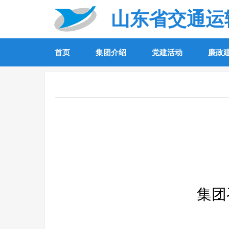
山东省交通运
首页
集团介绍
党建活动
廉政
集团