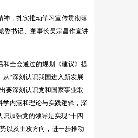
精神，扎实推动学习宣传贯彻落
党委书记、董事长吴宗昌作宣讲
话和全会通过的规划《建议》提
，从“深刻认识我国进入新发展
指出要深刻认识党和国家事业取
科学内涵和理论与实践逻辑，深
认识加强党的领导是实现“十四
势以及主攻方向，
进一步推动