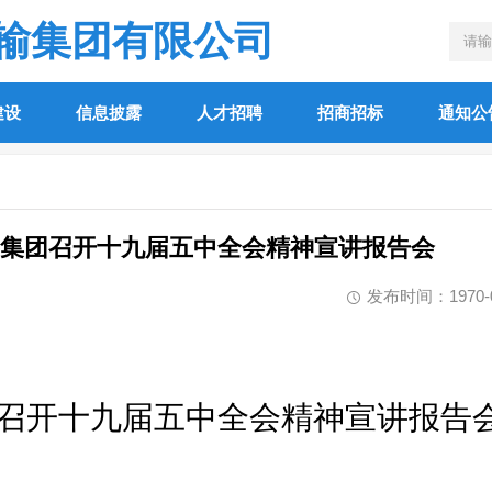
输集团有限公司
建设
信息披露
人才招聘
招商招标
通知公
集团召开十九届五中全会精神宣讲报告会
发布时间：1970-01-
召开十九届五中全会精神宣讲报告