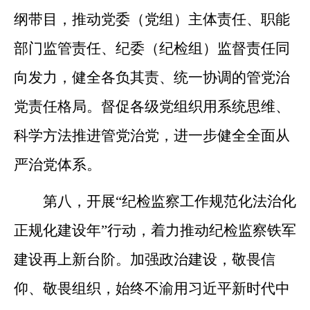
纲带目，推动党委（党组）主体责任、职能
部门监管责任、纪委（纪检组）监督责任同
向发力，健全各负其责、统一协调的管党治
党责任格局。督促各级党组织用系统思维、
科学方法推进管党治党，进一步健全全面从
严治党体系。
第八，开展“纪检监察工作规范化法治化
正规化建设年”行动，着力推动纪检监察铁军
建设再上新台阶。加强政治建设，敬畏信
仰、敬畏组织，始终不渝用习近平新时代中