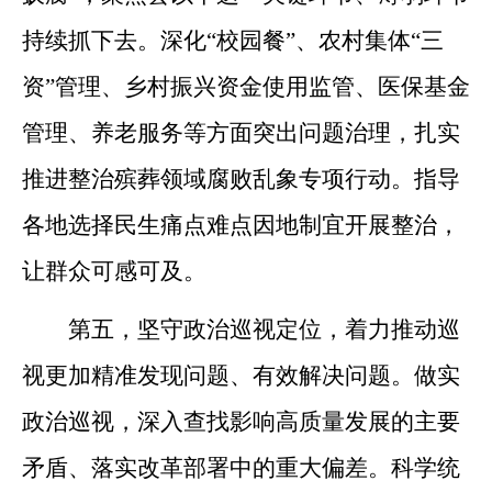
持续抓下去。深化“校园餐”、农村集体“三
资”管理、乡村振兴资金使用监管、医保基金
管理、养老服务等方面突出问题治理，扎实
推进整治殡葬领域腐败乱象专项行动。指导
各地选择民生痛点难点因地制宜开展整治，
让群众可感可及。
第五，坚守政治巡视定位，着力推动巡
视更加精准发现问题、有效解决问题。做实
政治巡视，深入查找影响高质量发展的主要
矛盾、落实改革部署中的重大偏差。科学统