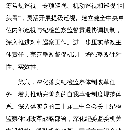
筹常规巡视、专项巡视、机动巡视和巡视“回
头看”，灵活开展提级巡视。建立健全中央单
位内部巡视与纪检监察监督贯通协调机制，
深入推进对村巡察工作。进一步压实整改主
体责任，完善整改督促机制，增强整改针对
性、实效性。
第六，深化落实纪检监察体制改革任
务，着力推动完善党的自我革命制度规范体
系。深入落实党的二十届三中全会关于纪检
监察体制改革战略部署，深化纪委监委机关