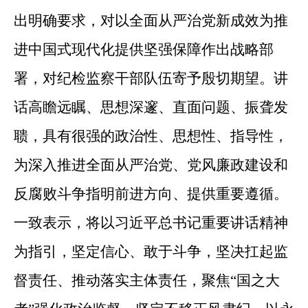
出明确要求，对以全面从严治党新成效为推
进中国式现代化提供坚强保障作出战略部
署，对纪检监察干部队伍寄予殷切期望。讲
话高瞻远瞩、思想深邃、直面问题、振聋发
聩，具有很强的政治性、思想性、指导性，
为深入推进全面从严治党、党风廉政建设和
反腐败斗争指明前进方向、提供重要遵循。
一致表示，将以习近平总书记重要讲话精神
为指引，坚定信心、敢于斗争，坚决扛起监
督责任、推动落实主体责任，聚焦“国之大