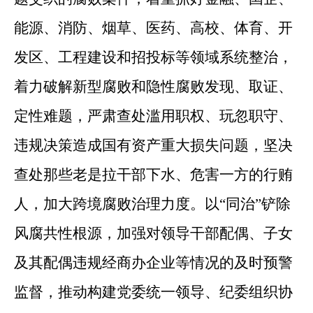
能源、消防、烟草、医药、高校、体育、开
发区、工程建设和招投标等领域系统整治，
着力破解新型腐败和隐性腐败发现、取证、
定性难题，严肃查处滥用职权、玩忽职守、
违规决策造成国有资产重大损失问题，坚决
查处那些老是拉干部下水、危害一方的行贿
人，加大跨境腐败治理力度。以“同治”铲除
风腐共性根源，加强对领导干部配偶、子女
及其配偶违规经商办企业等情况的及时预警
监督，推动构建党委统一领导、纪委组织协