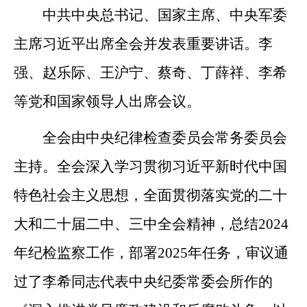
中共中央总书记、国家主席、中央军委
主席习近平出席全会并发表重要讲话。李
强、赵乐际、王沪宁、蔡奇、丁薛祥、李希
等党和国家领导人出席会议。
全会由中央纪律检查委员会常务委员会
主持。全会深入学习贯彻习近平新时代中国
特色社会主义思想，全面贯彻落实党的二十
大和二十届二中、三中全会精神，总结2024
年纪检监察工作，部署2025年任务，审议通
过了李希同志代表中央纪委常委会所作的