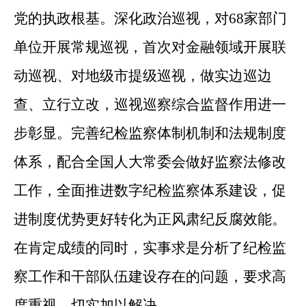
党的执政根基。深化政治巡视，对68家部门
单位开展常规巡视，首次对金融领域开展联
动巡视、对地级市提级巡视，做实边巡边
查、立行立改，巡视巡察综合监督作用进一
步彰显。完善纪检监察体制机制和法规制度
体系，配合全国人大常委会做好监察法修改
工作，全面推进数字纪检监察体系建设，促
进制度优势更好转化为正风肃纪反腐效能。
在肯定成绩的同时，实事求是分析了纪检监
察工作和干部队伍建设存在的问题，要求高
度重视、切实加以解决。