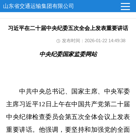
山东省交通运输集团有限公司
习近平在二十届中央纪委五次全会上发表重要讲话
发布时间：2026-01-22 14:49:38
中央纪委国家监委网站
中共中央总书记、国家主席、中央军委
主席习近平12日上午在中国共产党第二十届
中央纪律检查委员会第五次全体会议上发表
重要讲话。他强调，要坚持和加强党的全面