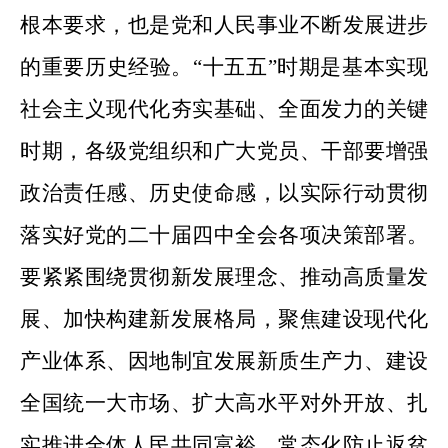
根本要求，也是党和人民事业不断发展进步
的重要历史经验。“十五五”时期是基本实现
社会主义现代化夯实基础、全面发力的关键
时期，各级党组织和广大党员、干部要增强
政治责任感、历史使命感，以实际行动贯彻
落实好党的二十届四中全会各项决策部署。
要紧紧围绕贯彻新发展理念、推动高质量发
展、加快构建新发展格局，聚焦建设现代化
产业体系、因地制宜发展新质生产力、建设
全国统一大市场、扩大高水平对外开放、扎
实推进全体人民共同富裕、常态化防止返贫