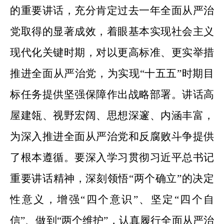
的重要讲话，充分肯定过去一年全面从严治
党取得的显著成效，着眼基本实现社会主义
现代化关键时期，对以更高标准、更实举措
推进全面从严治党，为实现“十五五”时期目
标任务提供坚强保障作出战略部署。讲话高
屋建瓴、视野宏阔、思想深邃、内涵丰富，
为深入推进全面从严治党和反腐败斗争提供
了根本遵循。要深入学习贯彻习近平总书记
重要讲话精神，深刻领悟“两个确立”的决定
性意义，增强“四个意识”、坚定“四个自
信”、做到“两个维护”，认真履行全面从严治