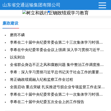
山东省交通运输集团有限公司
廉政建设
磨而不磷
李希在二十届中央纪委常委会第二十三次集体学习时强调 深刻把握习近平党建思想的精髓要义 进一步推动学习贯彻走深走实
李希在中央纪委常委会会议上强调 深入学习贯彻习近平党建思想 纵深推进纪检监察工作高质量发展
以实则治
全省群众身边不正之风和腐败问题 集中整治工作调度推进会召开
李希：深入学习贯彻习近平总书记关于社会工作的重要论述 以高质量监督执纪执法为社会工作高质量发展提供有力保障
将正确政绩观融入纪检监察工作全过程
全面启动 重点突破 扎实推进亏损企业专项监督工作走深走实
李希在二十届中央纪委常委会第二十一次集体学习时强调 深入学习领悟习近平总书记关于树立和践行正确政绩观的重要论述 推动学习教育走深走实
李希在二十届中央纪委五次全会上的工作报告