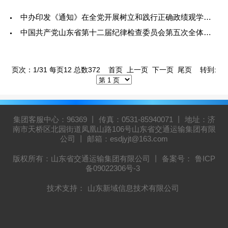
中办印发《通知》在全党开展树立和践行正确政绩观学习教育
中国共产党山东省第十二届纪律检查委员会第五次全体会议公报
页次：1/31 每页12 总数372 首页 上一页
下一页
尾页
转到:
集团客服中心：96369 丨 传真：0531-85940071 丨 地址：济
南市天桥区北园街道凤凰山路106号山东省交通运输集团有限
公司 丨 邮箱：esdjyjt@163.com
版权所有：山东省交通运输集团有限公司 丨 备案号：
鲁ICP
备09022306号-3
技术支持：
山东新域信息技术有限公司