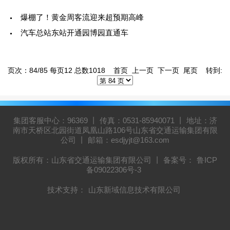
爆棚了！黄金周客流迎来超预期高峰
汽车总站东站开通园博园直通车
页次：84/85 每页12 总数1018
首页
上一页
下一页
尾页
转到:
集团客服中心：96369 丨 传真：0531-85940071 丨 地址：济
南市天桥区北园街道凤凰山路106号山东省交通运输集团有限
公司 丨 邮箱：esdjyjt@163.com
版权所有：山东省交通运输集团有限公司 丨 备案号：
鲁ICP
备09022306号-3
技术支持：
山东新域信息技术有限公司