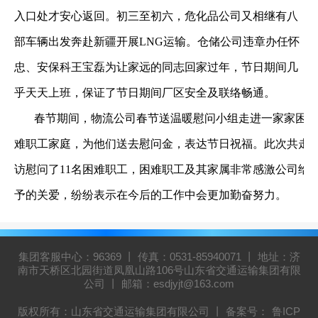
入口处才安心返回。初三至初六，危化品公司又相继有八
部车辆出发奔赴新疆开展
LNG
运输。仓储公司违章办任怀
忠、安保科王宝磊为让家远的同志回家过年，节日期间几
乎天天上班，保证了节日期间厂区安全及联络畅通。
春节期间，物流公司春节送温暖慰问小组走进一家家困
难职工家庭，为他们送去慰问金，表达节日祝福。此次共走
访慰问了
11
名困难职工，困难职工及其家属非常感激公司给
予的关爱，纷纷表示在今后的工作中会更加勤奋努力。
集团客服中心：96369 丨 传真：0531-85940071 丨 地址：济
南市天桥区北园街道凤凰山路106号山东省交通运输集团有限
公司 丨 邮箱：esdjyjt@163.com
版权所有：山东省交通运输集团有限公司 丨 备案号：
鲁ICP