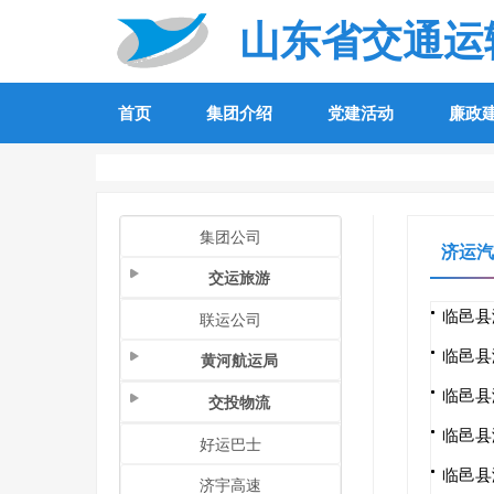
山东省交通运
首页
集团介绍
党建活动
廉政
集团公司
济运汽
交运旅游
临邑县
联运公司
临邑县
黄河航运局
临邑县
交投物流
临邑县
好运巴士
临邑县
济宇高速