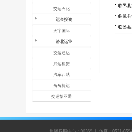
临邑县
交运石化
临邑县
运金投资
临邑县
天宇国际
济北运业
交运通达
兴运租赁
汽车西站
兔兔捷运
交运怡亚通
集团客服中心：96369 丨 传真：0531-8