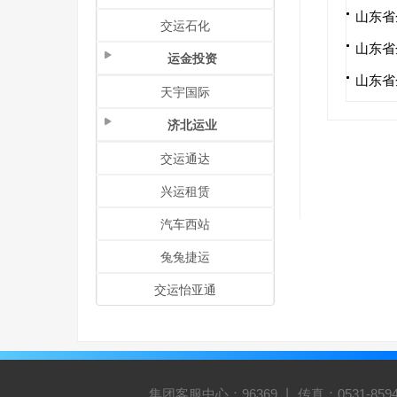
山东省
交运石化
山东省
运金投资
山东省
天宇国际
济北运业
交运通达
兴运租赁
汽车西站
兔兔捷运
交运怡亚通
集团客服中心：96369 丨 传真：0531-8