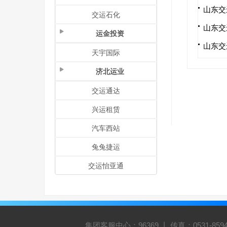
山东交
交运石化
山东交
运金投资
山东交
天宇国际
济北运业
交运通达
兴运租赁
汽车西站
兔兔捷运
交运怡亚通
集团客服中心：96369 丨 传真：0531-8